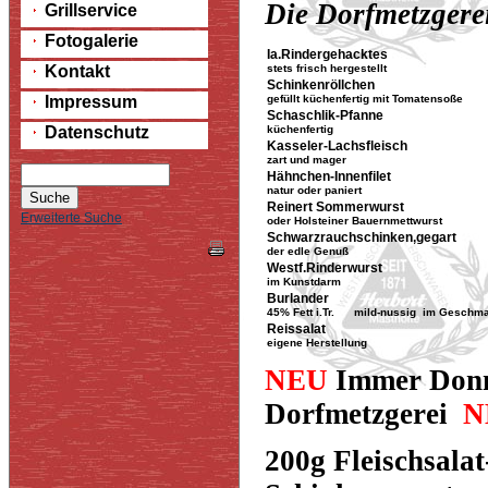
Die Dorfmetzgerei
Grillservice
Fotogalerie
Ia.Rindergehacktes
Kontakt
stets frisch hergestellt
Schinkenröllchen
Impressum
gefüllt küchenfertig mit Tomatensoße
Schaschlik-Pfanne
Datenschutz
küchenfertig
Kasseler-Lachsfleisch
zart und mager
Hähnchen-Innenfilet
natur oder paniert
Reinert Sommerwurst
Erweiterte Suche
oder Holsteiner Bauernmettwurst
Schwarzrauchschinken,gegart
der edle Genuß
Westf.Rinderwurst
im Kunstdarm
Burlander
45% Fett i.Tr. mild-nussig im Geschm
Reissalat
eigene Herstellung
NEU
Immer Donn
Dorfmetzgerei
N
200g Fleischsalat