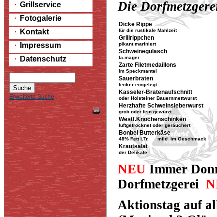
Die Dorfmetzgerei
Grillservice
Fotogalerie
Dicke Rippe
Kontakt
für die rustikale Mahlzeit
Grillrippchen
Impressum
pikant mariniert
Schweinegulasch
Datenschutz
Ia.mager
Zarte Filetmedaillons
im Speckmantel
Sauerbraten
lecker eingelegt
Kasseler-Bratenaufschnitt
Erweiterte Suche
oder Holsteiner Bauernmettwurst
Herzhafte Schweinsleberwurst
grob oder fein gewürzt
Westf.Knochenschinken
luftgetrocknet oder geräuchert
Bonbel Butterkäse
48% Fett i.Tr. mild im Geschmack
Krautsalat
der Delikate
NEU
Immer Donn
Dorfmetzgerei
N
Aktionstag auf al