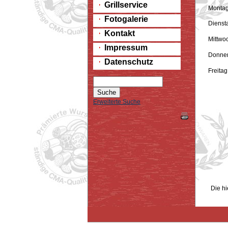
Grillservice
Monta
Fotogalerie
Dienst
Kontakt
Mittwo
Impressum
Donner
Datenschutz
Freitag
Erweiterte Suche
Gern
Tel
Die hi