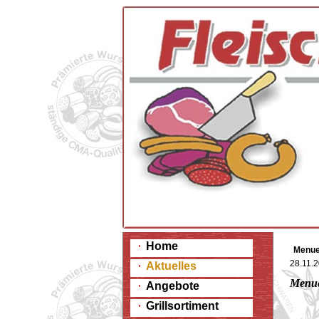
Home
Menue
28.11.
Aktuelles
Menue
Angebote
Grillsortiment
4