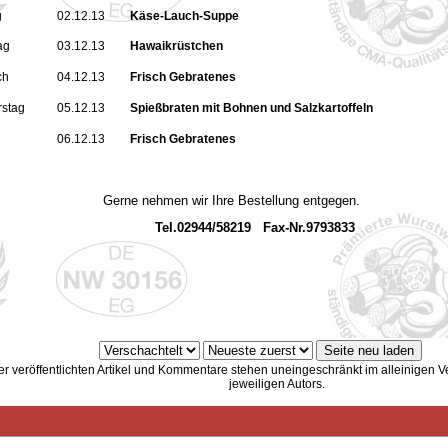
g
02.12.13
Käse-Lauch-Suppe
ag
03.12.13
Hawaikrüstchen
ch
04.12.13
Frisch Gebratenes
stag
05.12.13
Spießbraten mit Bohnen und Salzkartoffeln
06.12.13
Frisch Gebratenes
e nehmen wir Ihre Bestellung entgegen.
.02944/58219 Fax-Nr.9793833
er veröffentlichten Artikel und Kommentare stehen uneingeschränkt im alleinigen 
jeweiligen Autors.