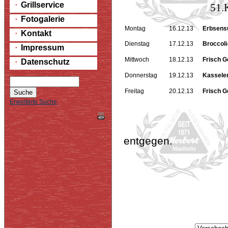
Grillservice
51.K
Fotogalerie
Montag
16.12.13
Erbsens
Kontakt
Dienstag
17.12.13
Broccoli
Impressum
Mittwoch
18.12.13
Frisch G
Datenschutz
Donnerstag
19.12.13
Kasseler
Freitag
20.12.13
Frisch G
Erweiterte Suche
Gerne nehmen
entgegen.
Tel.02944