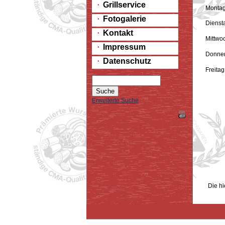
Grillservice
Monta
Fotogalerie
Dienst
Kontakt
Mittwo
Impressum
Donner
Datenschutz
Freitag
Erweiterte Suche
Gern
Tel
Die hi