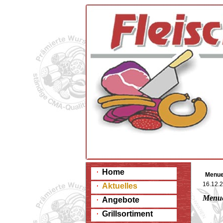
Home
Menue
16.12.
Aktuelles
Menue
Angebote
Grillsortiment
52