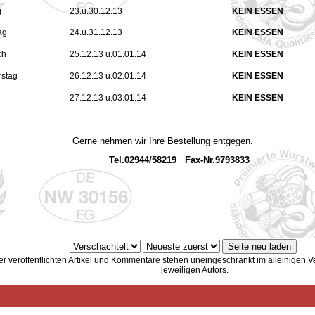
g
23.u.30.12.13
KEIN ESSEN
ag
24.u.31.12.13
KEIN ESSEN
ch
25.12.13 u.01.01.14
KEIN ESSEN
stag
26.12.13 u.02.01.14
KEIN ESSEN
27.12.13 u.03.01.14
KEIN ESSEN
e nehmen wir Ihre Bestellung entgegen.
.02944/58219 Fax-Nr.9793833
er veröffentlichten Artikel und Kommentare stehen uneingeschränkt im alleinigen 
jeweiligen Autors.