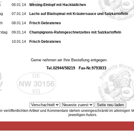
g
06.01.14
Wirsing-Eintopf mit Hackbällchen
ag
07.01.14
Lachs auf Blattspinat mit Kräutersauce und Salzkartoffeln
ch
08.01.14
Frisch Gebratenes
stag
09.01.14
Champignons-Rahmgeschnetzeltes mit Salzkartoffeln
10.01.14
Frisch Gebratenes
e nehmen wir Ihre Bestellung entgegen.
.02944/58219 Fax-Nr.9793833
er veröffentlichten Artikel und Kommentare stehen uneingeschränkt im alleinigen 
jeweiligen Autors.