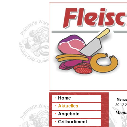
Home
Menue
30.12.
Aktuelles
Menue
Angebote
Grillsortiment
0