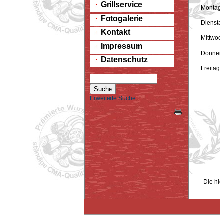
Grillservice
Monta
Fotogalerie
Dienst
Kontakt
Mittwo
Impressum
Donner
Datenschutz
Freitag
Erweiterte Suche
Gern
Tel
Die hi