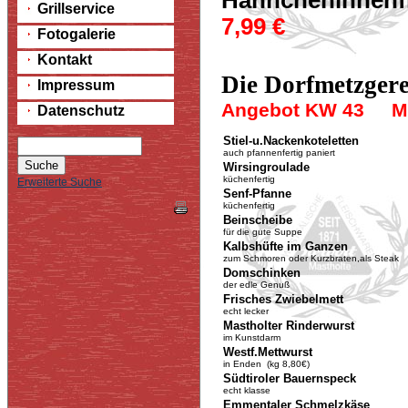
Hähncheninnenfil
Grillservice
7,99 €
Fotogalerie
Kontakt
Die Dorfmetzgere
Impressum
Angebot KW 43 Mo.
Datenschutz
Stiel-u.Nackenkoteletten
auch pfannenfertig paniert
Wirsingroulade
küchenfertig
Erweiterte Suche
Senf-Pfanne
küchenfertig
Beinscheibe
für die gute Suppe
Kalbshüfte im Ganzen
zum Schmoren oder Kurzbraten,als Stea
Domschinken
der edle Genuß
Frisches Zwiebelmett
echt lecker
Mastholter Rinderwurst
im Kunstdarm
Westf.Mettwurst
in Enden (kg 8,80€)
Südtiroler Bauernspeck
echt klasse
Emmentaler Schmelzkäse