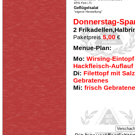
45% Fett i.Tr.
Geflügelsalat
"eigene Herstellung"
Donnerstag-Spar
2 Frikadellen,Halbri
5,00
Paketpreis
€
Menue-Plan:
Mo:
Wirsing-Eintopf
Hackfleisch-Auflauf
Di:
Filettopf mit Sal
Gebratenes
Mi:
frisch Gebraten