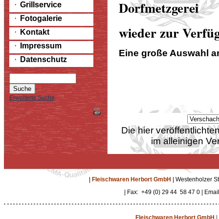
Dorfmetzgerei
Grillservice
Fotogalerie
wieder zur Verfü
Kontakt
Impressum
Eine große Auswahl an
Datenschutz
Erweiterte Suche
Die hier veröffentlich
im alleinigen Ve
|
Fleischwaren Herbort GmbH
| Westenholzer St
| Fax: +49 (0) 29 44 58 47 0 | Emai
Fleischwaren Herbort GmbH
|