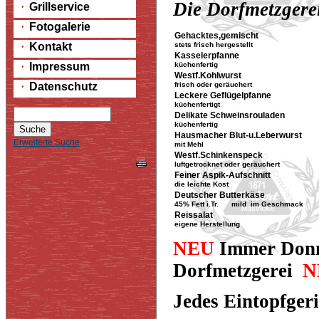
Die Dorfmetzgerei
Grillservice
Fotogalerie
Gehacktes,gemischt
Kontakt
stets frisch hergestellt
Kasselerpfanne
Impressum
küchenfertig
Westf.Kohlwurst
Datenschutz
frisch oder geräuchert
Leckere Geflügelpfanne
küchenfertigt
Delikate Schweinsrouladen
küchenfertig
Hausmacher Blut-u.Leberwurst
Erweiterte Suche
mit Mehl
Westf.Schinkenspeck
luftgetrocknet oder geräuchert
Feiner Aspik-Aufschnitt
die leichte Kost
Deutscher Butterkäse
45% Fett i.Tr. mild im Geschmack
Reissalat
eigene Herstellung
NEU
Immer Donn
Dorfmetzgerei
N
Jedes Eintopfgeri